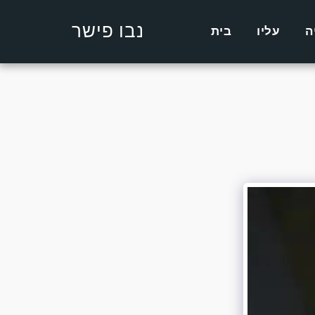
נבו פישר
ה
עליו
בית