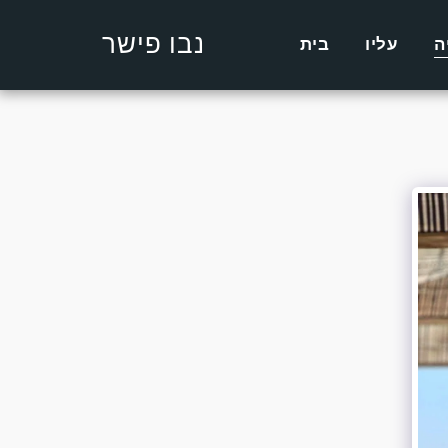
נבו פישר
ה
עליו
בית