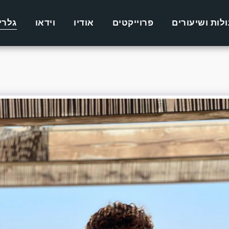
לות ושיעורים
פרוייקטים
אודיו
וידאו
גלרי